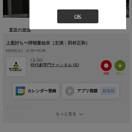
OK
直近の放送
上意討ち〜拝領妻始末（主演：田村正和）
8月8日(土)
22:30〜01:00
Ch.502
時代劇専門チャンネル HD
カレンダー登録
アプリ視聴
放送前
番組詳細内容
もっと見る
番組詳細
会津松平藩馬廻りの三百石藩士・笹原伊三郎（田村正和）は、藩
きっての剣の達人。その腕を先代に見込まれ婿養子として笹原家