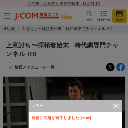
この夏、心を動かす作品特集 | J:COM TV
検索
CS番組一覧
番組表
番組表
上意討ち〜拝領妻始末 - 時代劇専門チャンネル HD
上意討ち〜拝領妻始末 - 時代劇専門チャ
ンネル HD
放送スケジュール一覧
エラー
通信に問題が発生しました[error]