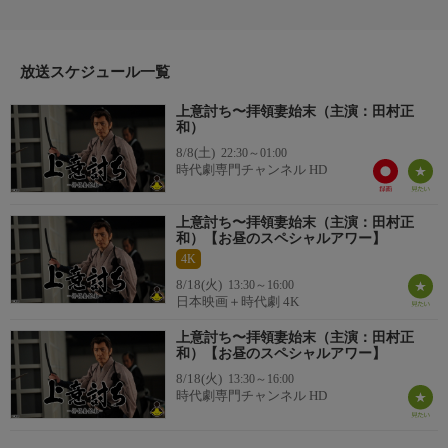
に入った伊三郎は20数年、気難しい妻・すが（梶芽衣子）の尻に
敷かれ、じっと我慢を重ねながら生きてきた。そんな伊三郎のも
とに突然、会津藩側用人・高橋外記（北村有起哉）が訪れた。
番組詳細
放送スケジュール一覧
側用人がわざわざ訪ねてくるなど笹原家はじまって以来のことで
上意討ち〜拝領妻始末（主演：田村正
戸惑う伊三郎に、外記は主君・松平正容（大杉漣）の側室・お市
和）
の方（仲間由紀恵）を伊三郎の長男・与五郎（緒形直人）の妻と
8/8(土)
22:30～01:00
して差し遣わすことに決まったと告げる……。
時代劇専門チャンネル HD
上意討ち〜拝領妻始末（主演：田村正
和）【お昼のスペシャルアワー】
4K
8/18(火)
13:30～16:00
日本映画＋時代劇 4K
上意討ち〜拝領妻始末（主演：田村正
和）【お昼のスペシャルアワー】
8/18(火)
13:30～16:00
時代劇専門チャンネル HD