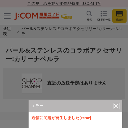
この夏、心を動かす作品特集 | J:COM TV
検索
CS番組一覧
番組表
番組
パール&ステンレスのコラボアクセサリー!カリーナペル
表
ラ
パール&ステンレスのコラボアクセサリ
ー!カリーナペルラ
直近の放送予定はありません
エラー
通信に問題が発生しました[error]