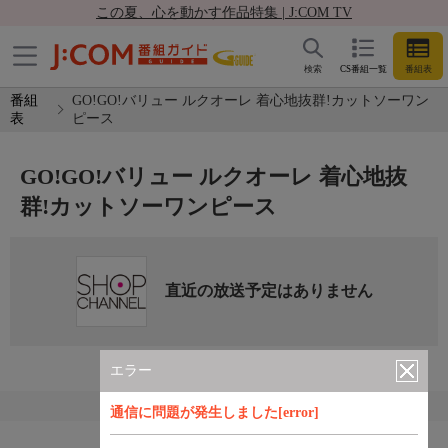
この夏、心を動かす作品特集 | J:COM TV
検索
CS番組一覧
番組表
番組
GO!GO!バリュー ルクオーレ 着心地抜群!カットソーワン
表
ピース
GO!GO!バリュー ルクオーレ 着心地抜
群!カットソーワンピース
直近の放送予定はありません
エラー
通信に問題が発生しました[error]