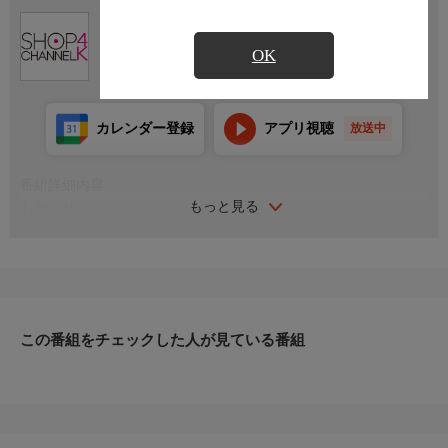
Ch.430
ショップチャンネル ４Ｋ
OK
カレンダー登録
アプリ視聴
放送中
番組詳細内容
もっと見る
お知らせ
真夏の身軽旅スタイル ファッション雑貨デイ／真夏だって、気
負わず快適装い。デイリーにも軽やかに寄り添う、旅スタイルを
ご提案。
お知らせ
日本初のショッピング専門チャンネルとして1996年にスタート。
ファッション、ビューティー、ホームグッズ、グルメなど、バイ
この番組をチェックした人が見ている番組
ヤーが厳選した商品を24時間ご紹介。世界中の逸品に出会う喜び
を生放送ならではの臨場感と一緒にお楽しみください。
＊ライブ放送につき、番組および商品内容に変更が生じる場合も