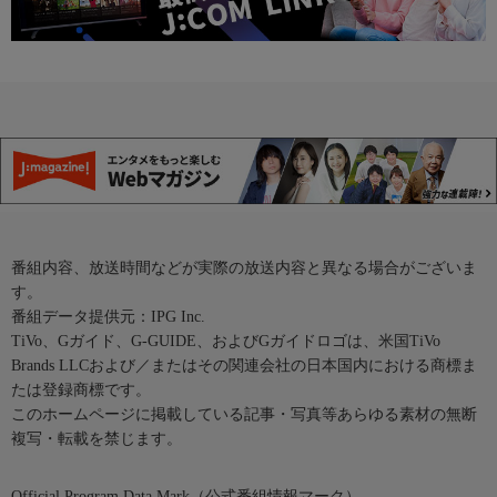
番組内容、放送時間などが実際の放送内容と異なる場合がございま
す。
番組データ提供元：IPG Inc.
TiVo、Gガイド、G-GUIDE、およびGガイドロゴは、米国TiVo
Brands LLCおよび／またはその関連会社の日本国内における商標ま
たは登録商標です。
このホームページに掲載している記事・写真等あらゆる素材の無断
複写・転載を禁じます。
Official Program Data Mark（公式番組情報マーク）