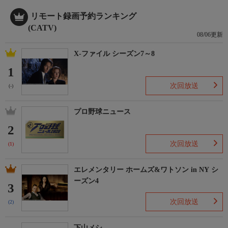
ございます。
ＨＰ：https://www.shopch.jp
リモート録画予約ランキング
(CATV)
08/06更新
X-ファイル シーズン7～8
1
次回放送
(-)
プロ野球ニュース
2
次回放送
(1)
エレメンタリー ホームズ&ワトソン in NY シ
ーズン4
3
次回放送
(2)
下山メシ