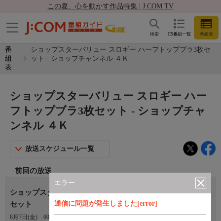
この夏、心を動かす作品特集 | J:COM TV
検索
CS番組一覧
番組表
番
ショップスターバリュー スロギー ハーフトップブラ3枚セ
組
ット - ショップチャンネル ４Ｋ
表
ショップスターバリュー スロギー ハー
フトップブラ3枚セット - ショップチャ
ンネル ４Ｋ
放送スケジュール一覧
前回の放送
エラー
ショップスターバリュー スロギー ハーフトップブラ３枚
通信に問題が発生しました[error]
セット
8月7日(金)
00:00〜01:00