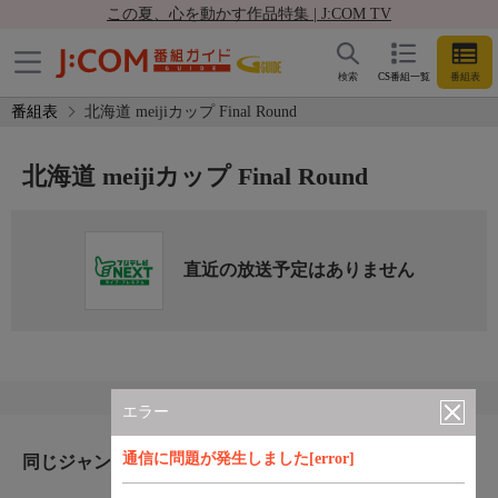
この夏、心を動かす作品特集 | J:COM TV
検索
CS番組一覧
番組表
番組表
北海道 meijiカップ Final Round
北海道 meijiカップ Final Round
直近の放送予定はありません
エラー
通信に問題が発生しました[error]
同じジャンルのおすすめ番組