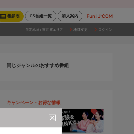
CS番組一覧
加入案内
番組表
地域変更
ログイン
設定地域：
東京 東エリア
同じジャンルのおすすめ番組
キャンペーン・お得な情報