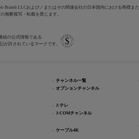
iVo Brands LLCおよび／またはその関連会社の日本国内における商標
材の無断複写・転載を禁じます。
、テレビ番組の公式情報である
スにのみ表記が許されているマークです。
チャンネル一覧
オプションチャンネル
J:テレ
J:COMチャンネル
ケーブル4K