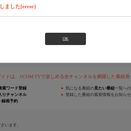
した[error]
OK
組ガイドは、J:COM TVで楽しめる全チャンネルを網羅した番組
検索ワード登録
気になる番組の
見たい番組
一覧への
入りチャンネル
登録した番組の最新情報をお知らせ
ト録画予約
ございます。