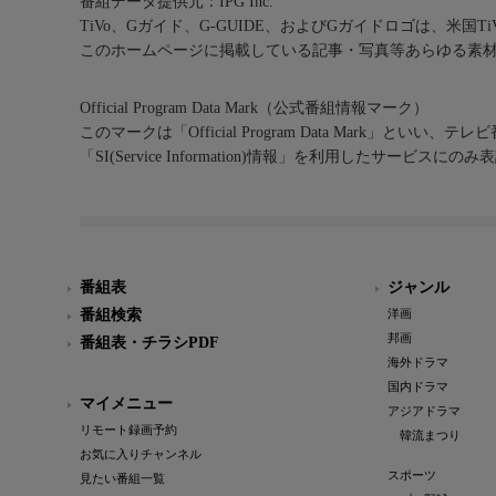
番組データ提供元：IPG Inc.
TiVo、Gガイド、G-GUIDE、およびGガイドロゴは、米国T
このホームページに掲載している記事・写真等あらゆる素
Official Program Data Mark（公式番組情報マーク）
このマークは「Official Program Data Mark」といい
「SI(Service Information)情報」を利用したサービ
番組表
ジャンル
番組検索
洋画
邦画
番組表・チラシPDF
海外ドラマ
国内ドラマ
マイメニュー
アジアドラマ
リモート録画予約
韓流まつり
お気に入りチャンネル
スポーツ
見たい番組一覧