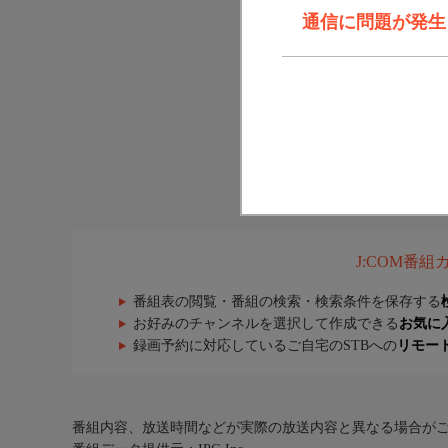
通信に問題が発生しま
J:COM番
番組表の閲覧・番組の検索・検索条件を保存する
お好みのチャンネルを選択して作成できる
お気に
録画予約に対応しているご自宅のSTBへの
リモー
番組内容、放送時間などが実際の放送内容と異なる場合が