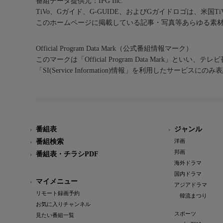
番組データ提供元：IPG Inc.
TiVo、Gガイド、G-GUIDE、およびGガイドロゴは、米国T
このホームページに掲載している記事・写真等あらゆる素
Official Program Data Mark（公式番組情報マーク）
このマークは「Official Program Data Mark」といい
「SI(Service Information)情報」を利用したサービ
番組表
ジャンル
番組検索
洋画
邦画
番組表・チラシPDF
海外ドラマ
国内ドラマ
マイメニュー
アジアドラマ
リモート録画予約
韓流まつり
お気に入りチャンネル
スポーツ
見たい番組一覧