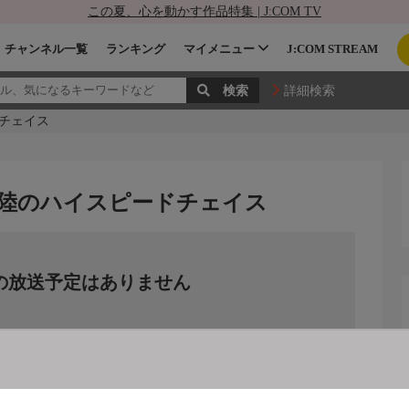
この夏、心を動かす作品特集 | J:COM TV
チャンネル一覧
ランキング
マイメニュー
J:COM STREAM
詳細検索
ドチェイス
空と陸のハイスピードチェイス
の放送予定はありません