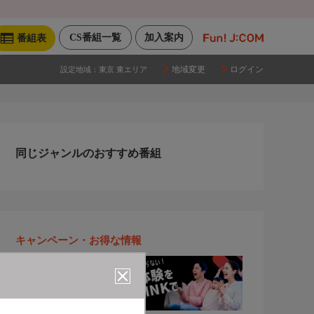
CS番組一覧
加入案内
番組表
地域変更
ログイン
設定地域：
東京 東エリア
同じジャンルのおすすめ番組
キャンペーン・お得な情報