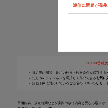
通信に問題が発生しま
J:COM番
番組表の閲覧・番組の検索・検索条件を保存する
お好みのチャンネルを選択して作成できる
お気に
録画予約に対応しているご自宅のSTBへの
リモー
番組内容、放送時間などが実際の放送内容と異なる場合が