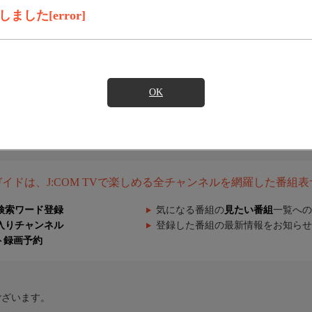
した[error]
OK
組ガイドは、J:COM TVで楽しめる全チャンネルを網羅した番組
検索ワード登録
気になる番組の
見たい番組
一覧への
入りチャンネル
登録した番組の最新情報をお知らせ
ト録画予約
ございます。