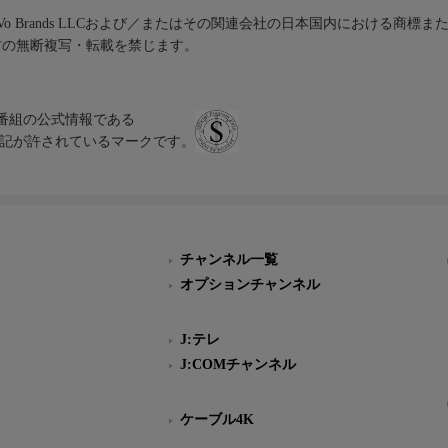
iVo Brands LLCおよび／またはその関連会社の日本国内における商標
材の無断複写・転載を禁じます。
、テレビ番組の公式情報である
スにのみ表記が許されているマークです。
チャンネル一覧
オプションチャンネル
J:テレ
J:COMチャンネル
ケーブル4K