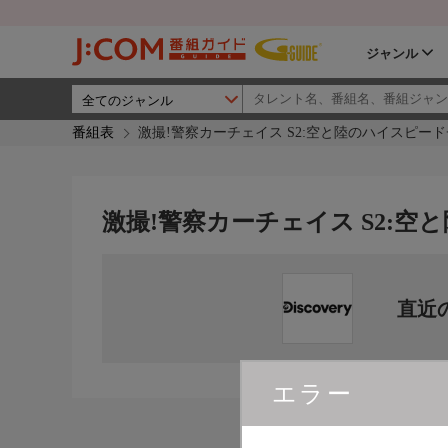
ジャンル
番組表
激撮!警察カーチェイス S2:空と陸のハイスピー
激撮!警察カーチェイス S2:
直近
エラー