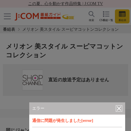
この夏、心を動かす作品特集 | J:COM TV
検索
CS番組一覧
番組表
番組表
メリオン 美スタイル スーピマコットンコレクション
メリオン 美スタイル スーピマコットン
コレクション
直近の放送予定はありません
エラー
通信に問題が発生しました[error]
同じジャンルのおすすめ番組