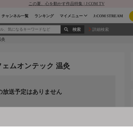
この夏、心を動かす作品特集 | J:COM TV
チャンネル一覧
ランキング
マイメニュー
J:COM STREAM
詳細検索
温灸
 フェムオンテック 温灸
の放送予定はありません