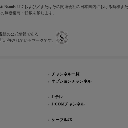
iVo Brands LLCおよび／またはその関連会社の日本国内における商標
材の無断複写・転載を禁じます。
、テレビ番組の公式情報である
スにのみ表記が許されているマークです。
チャンネル一覧
オプションチャンネル
J:テレ
J:COMチャンネル
ケーブル4K