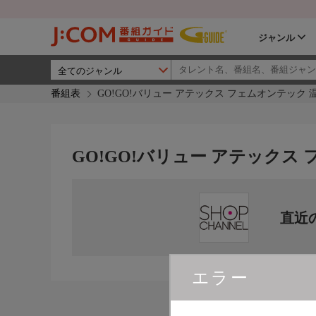
ジャンル
番組表
GO!GO!バリュー アテックス フェムオンテック 
GO!GO!バリュー アテックス
直近
エラー