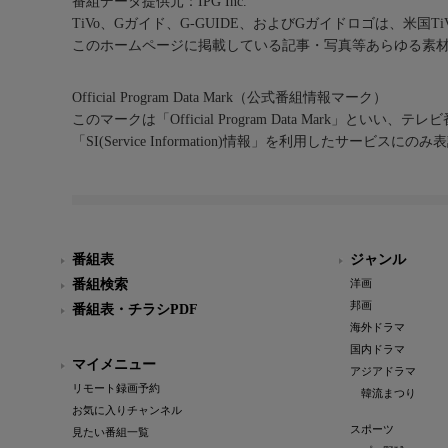
番組データ提供元：IPG Inc.
TiVo、Gガイド、G-GUIDE、およびGガイドロゴは、米国T
このホームページに掲載している記事・写真等あらゆる素
Official Program Data Mark（公式番組情報マーク）
このマークは「Official Program Data Mark」といい
「SI(Service Information)情報」を利用したサービ
番組表
ジャンル
番組検索
洋画
邦画
番組表・チラシPDF
海外ドラマ
国内ドラマ
マイメニュー
アジアドラマ
リモート録画予約
韓流まつり
お気に入りチャンネル
スポーツ
見たい番組一覧