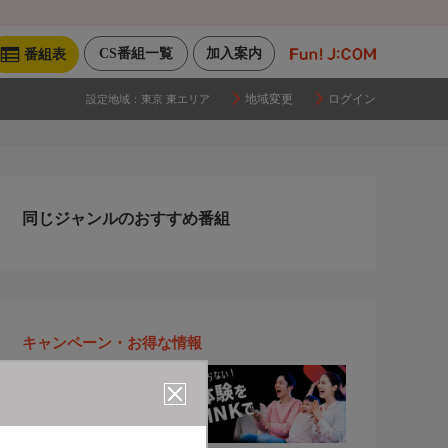
CS番組一覧
加入案内
番組表
地域変更
ログイン
設定地域：
東京 東エリア
同じジャンルのおすすめ番組
キャンペーン・お得な情報