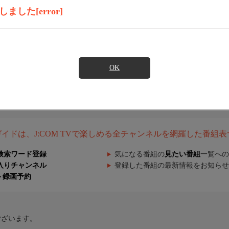
した[error]
OK
組ガイドは、J:COM TVで楽しめる全チャンネルを網羅した番組
検索ワード登録
気になる番組の
見たい番組
一覧への
入りチャンネル
登録した番組の最新情報をお知らせ
ト録画予約
ございます。