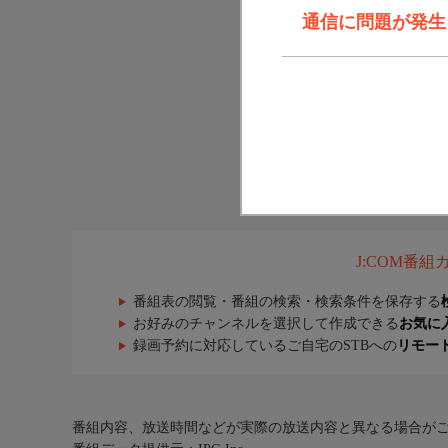
通信に問題が発生しま
J:COM番
番組表の閲覧・番組の検索・検索条件を保存する
お好みのチャンネルを選択して作成できる
お気に
録画予約に対応しているご自宅のSTBへの
リモー
番組内容、放送時間などが実際の放送内容と異なる場合が