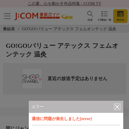
この夏、心を動かす作品特集 | J:COM TV
検索
CS番組一覧
番組表
番組表
GO!GO!バリュー アテックス フェムオンテック 温灸
GO!GO!バリュー アテックス フェムオ
ンテック 温灸
直近の放送予定はありません
エラー
通信に問題が発生しました[error]
同じジャンルのおすすめ番組