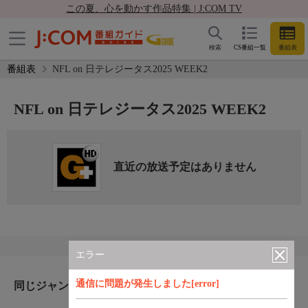
この夏、心を動かす作品特集 | J:COM TV
検索
CS番組一覧
番組表
番組表
NFL on 日テレジータス2025 WEEK2
NFL on 日テレジータス2025 WEEK2
直近の放送予定はありません
エラー
通信に問題が発生しました[error]
同じジャンルのおすすめ番組