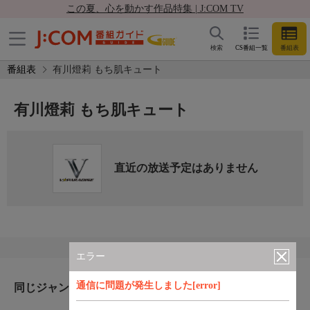
この夏、心を動かす作品特集 | J:COM TV
検索
CS番組一覧
番組表
番組表
有川燈莉 もち肌キュート
有川燈莉 もち肌キュート
直近の放送予定はありません
エラー
通信に問題が発生しました[error]
同じジャンルのおすすめ番組