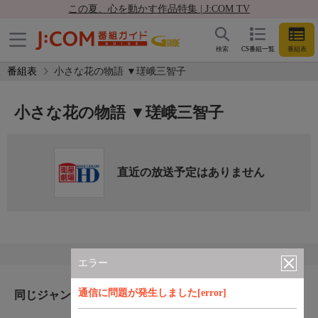
この夏、心を動かす作品特集 | J:COM TV
検索
CS番組一覧
番組表
番組表
小さな花の物語 ▼瑳峨三智子
小さな花の物語 ▼瑳峨三智子
直近の放送予定はありません
エラー
通信に問題が発生しました[error]
同じジャンルのおすすめ番組