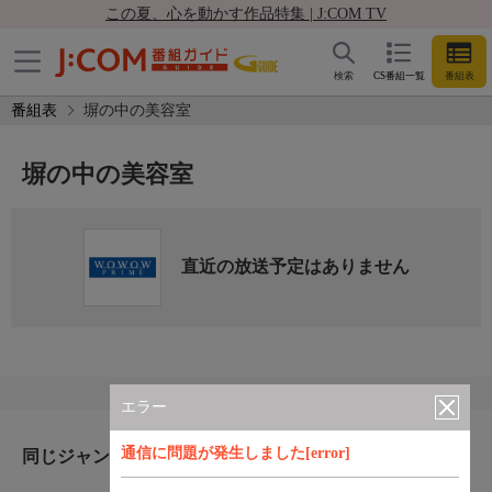
この夏、心を動かす作品特集 | J:COM TV
検索
CS番組一覧
番組表
番組表
塀の中の美容室
塀の中の美容室
直近の放送予定はありません
エラー
通信に問題が発生しました[error]
同じジャンルのおすすめ番組