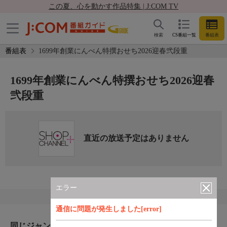
この夏、心を動かす作品特集 | J:COM TV
検索
CS番組一覧
番組表
番組表
1699年創業にんべん特撰おせち2026迎春弐段重
1699年創業にんべん特撰おせち2026迎春
弐段重
直近の放送予定はありません
エラー
通信に問題が発生しました[error]
同じジャンルのおすすめ番組