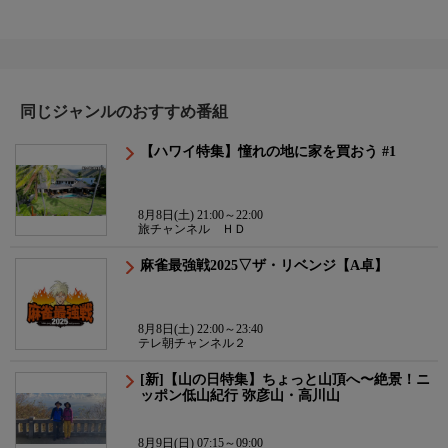
同じジャンルのおすすめ番組
【ハワイ特集】憧れの地に家を買おう #1
8月8日(土) 21:00～22:00
旅チャンネル ＨＤ
麻雀最強戦2025▽ザ・リベンジ【A卓】
8月8日(土) 22:00～23:40
テレ朝チャンネル２
[新]【山の日特集】ちょっと山頂へ〜絶景！ニ
ッポン低山紀行 弥彦山・高川山
8月9日(日) 07:15～09:00