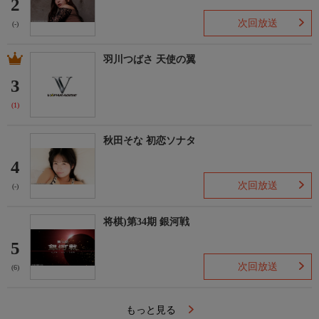
2
次回放送
(-)
羽川つばさ 天使の翼
3
(1)
秋田そな 初恋ソナタ
4
次回放送
(-)
将棋)第34期 銀河戦
5
次回放送
(6)
もっと見る