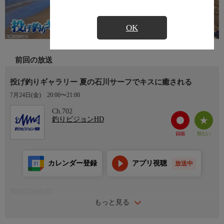
OK
前回の放送
投げ釣りギャラリー 夏の石川サーフでキスに癒される
7月24日(金)
20:00〜21:00
Ch.702
釣りビジョンHD
カレンダー登録
アプリ視聴
放送中
番組詳細内容
もっと見る
詳細
シマノジャパンカップで三度の優勝に輝いたトーナメンター・伊