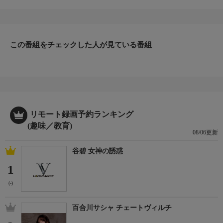
藤幸一。湘南の海で腕を磨く彼が向かったのは石川サーフ。遠浅
な砂浜が延々と続くそこはキス釣りパラダイス！
目の前にキスの群れが見えるほど魚影が濃く、1投目から順
調…に思われたのだが、されどそう甘くもなく。ラインやハリに
こだわり、理想の釣りを追求する2日間に迫る！
この番組をチェックした人が見ている番組
＊出演者：伊藤幸一＊初回放送：2025/8/31
リモート録画予約ランキング
(趣味／教育)
08/06更新
谷碧 女神の誘惑
1
(-)
百合川サシャ チェートヴィルチ