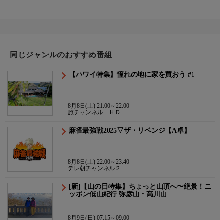
同じジャンルのおすすめ番組
【ハワイ特集】憧れの地に家を買おう #1
8月8日(土) 21:00～22:00
旅チャンネル ＨＤ
麻雀最強戦2025▽ザ・リベンジ【A卓】
8月8日(土) 22:00～23:40
テレ朝チャンネル２
[新]【山の日特集】ちょっと山頂へ〜絶景！ニ
ッポン低山紀行 弥彦山・高川山
8月9日(日) 07:15～09:00