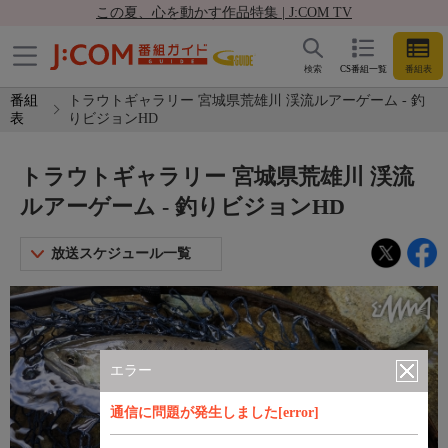
この夏、心を動かす作品特集 | J:COM TV
検索
CS番組一覧
番組表
番組
トラウトギャラリー 宮城県荒雄川 渓流ルアーゲーム - 釣
表
りビジョンHD
トラウトギャラリー 宮城県荒雄川 渓流
ルアーゲーム - 釣りビジョンHD
放送スケジュール一覧
エラー
通信に問題が発生しました[error]