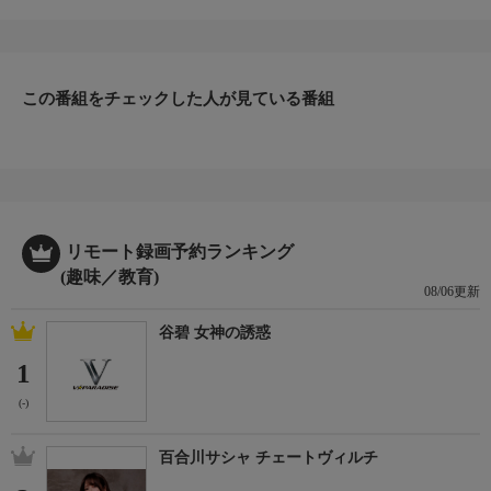
フィールドは宮城県の山間に位置する荒雄川。東京都在住の橋爪
幹が、シーズン盛期の河川を攻略する。
荒雄川にはキャッチ＆リリース区間があり、アクセスも良いた
め、フライ・ルアー共に人気の河川。その分難しいが、橋爪は巧
みな技術でヤマメ・イワナをヒットしていく。
この番組をチェックした人が見ている番組
＊出演者：橋爪 幹＊初回放送：2025/8/30
リモート録画予約ランキング
(趣味／教育)
08/06更新
谷碧 女神の誘惑
1
(-)
百合川サシャ チェートヴィルチ