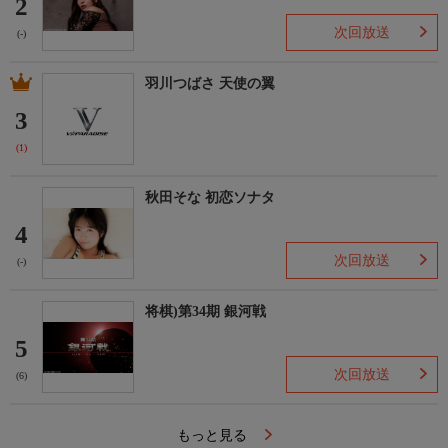
2
次回放送
(-)
羽川つばさ 天使の翼
3
(1)
秋田そな 初恋ソナタ
4
次回放送
(-)
将棋)第34期 銀河戦
5
次回放送
(6)
もっと見る