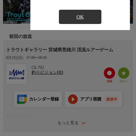
OK
前回の放送
トラウトギャラリー 宮城県荒雄川 渓流ルアーゲーム
8月2日(日)
07:00〜08:00
Ch.702
釣りビジョンHD
カレンダー登録
アプリ視聴
放送中
番組詳細内容
もっと見る
詳細
夏の渓流ルアーゲームをお送りする今回のトラウトギャラリー。