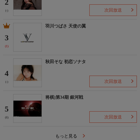
2
次回放送
(-)
羽川つばさ 天使の翼
3
(1)
秋田そな 初恋ソナタ
4
次回放送
(-)
将棋)第34期 銀河戦
5
次回放送
(6)
もっと見る