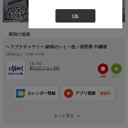
OK
前回の放送
ヘラブナギャラリー 納得のいく一枚／長野県 中綱湖
8月8日(土)
12:00〜13:00
Ch.702
釣りビジョンHD
カレンダー登録
アプリ視聴
放送中
番組詳細内容
もっと見る
詳細
四季折々、名手がヘラブナ釣りの技と魅力を伝える『ヘラブナギ