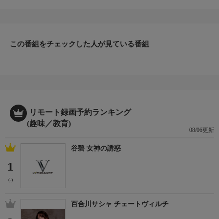
ャラリー』。今回は、年間300日の釣行を20年にわたって続ける
ヘラブナ釣り師・生井澤聡と、宮田亜夢が登場。 舞台は、北ア
ルプスの麓、長野県大町市にたたずむ中綱湖。緑あふれる絶景の
湖で、11尺のチョウチンや底釣りを駆使して、納得のいく一枚、
美しいヘラブナを狙う。＊出演者：生井澤 聡・宮田亜夢＊初回
この番組をチェックした人が見ている番組
放送：2025/8/28
リモート録画予約ランキング
(趣味／教育)
08/06更新
谷碧 女神の誘惑
1
(-)
百合川サシャ チェートヴィルチ