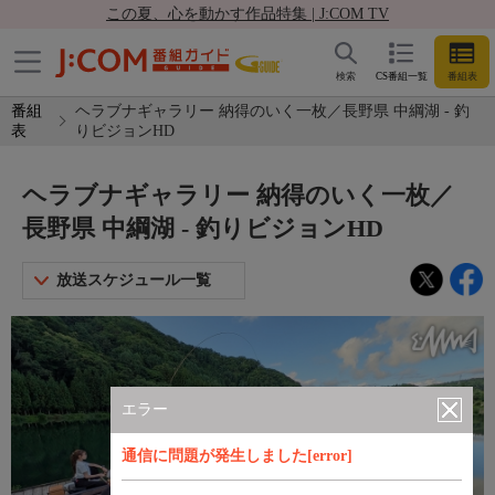
この夏、心を動かす作品特集 | J:COM TV
検索
CS番組一覧
番組表
番組
ヘラブナギャラリー 納得のいく一枚／長野県 中綱湖 - 釣
表
りビジョンHD
ヘラブナギャラリー 納得のいく一枚／
長野県 中綱湖 - 釣りビジョンHD
放送スケジュール一覧
エラー
通信に問題が発生しました[error]