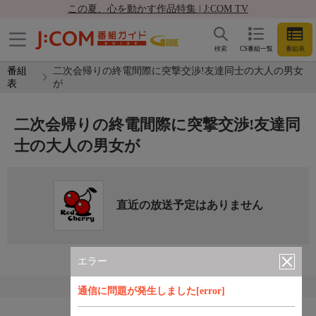
この夏、心を動かす作品特集 | J:COM TV
検索
CS番組一覧
番組表
番組
二次会帰りの終電間際に突撃交渉!友達同士の大人の男女
表
が
二次会帰りの終電間際に突撃交渉!友達同
士の大人の男女が
直近の放送予定はありません
エラー
通信に問題が発生しました[error]