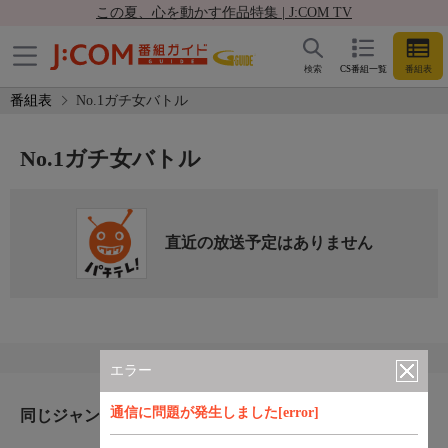
この夏、心を動かす作品特集 | J:COM TV
検索
CS番組一覧
番組表
番組表
No.1ガチ女バトル
No.1ガチ女バトル
直近の放送予定はありません
エラー
通信に問題が発生しました[error]
同じジャンルのおすすめ番組