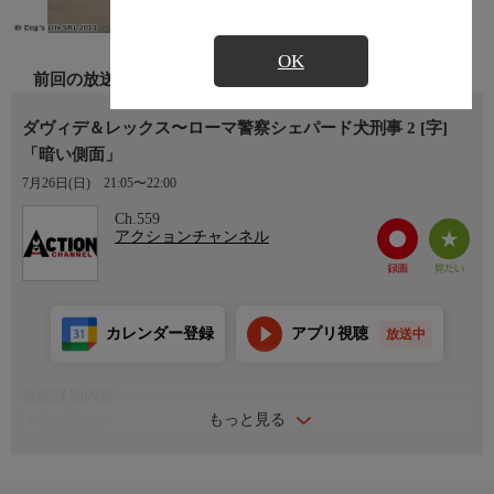
OK
前回の放送
ダヴィデ＆レックス〜ローマ警察シェパード犬刑事 2 [字]
「暗い側面」
7月26日(日)
21:05〜22:00
Ch.559
アクションチャンネル
カレンダー登録
アプリ視聴
放送中
番組詳細内容
もっと見る
▼番組詳細▼
ダヴィデとレックスが、何者かに吹き矢で毒を投与された。テヴ
ェレ川に落とされたダヴィデは幸い岸に打ち上げられ発見された
が、レックスの行方は分からない。意識の戻ったダヴィデは病院