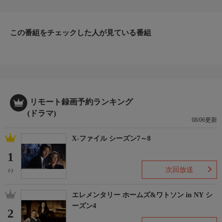
を抜け出し、レックスの行方と犯人を捜し出そうとする。そんな
中、ダヴィデが発見されたのと同じ場所で、生物毒専門とする学
者の溺死体が発見される。さらに、レックスと思われる犬を率い
この番組をチェックした人が見ている番組
た強盗事件が何件も発生しているとの知らせが入り…。
リモート録画予約ランキング
(ドラマ)
08/06更新
X-ファイル シーズン7～8
1
次回放送
(-)
エレメンタリー ホームズ&ワトソン in NY シ
ーズン4
2