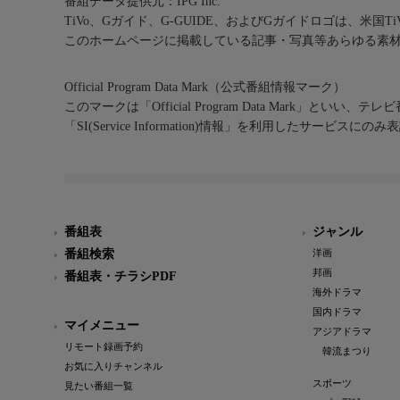
番組データ提供元：IPG Inc.
TiVo、Gガイド、G-GUIDE、およびGガイドロゴは、米国T
このホームページに掲載している記事・写真等あらゆる素
Official Program Data Mark（公式番組情報マーク）
このマークは「Official Program Data Mark」といい
「SI(Service Information)情報」を利用したサービ
番組表
ジャンル
番組検索
洋画
邦画
番組表・チラシPDF
海外ドラマ
国内ドラマ
マイメニュー
アジアドラマ
リモート録画予約
韓流まつり
お気に入りチャンネル
スポーツ
見たい番組一覧