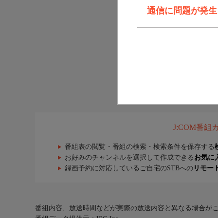
通信に問題が発生しま
J:COM番
番組表の閲覧・番組の検索・検索条件を保存する
お好みのチャンネルを選択して作成できる
お気に
録画予約に対応しているご自宅のSTBへの
リモー
番組内容、放送時間などが実際の放送内容と異なる場合が