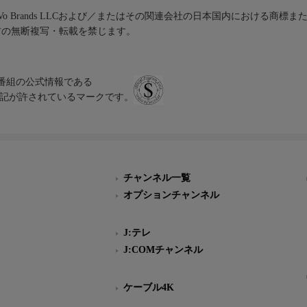
iVo Brands LLCおよび／またはその関連会社の日本国内における商標
材の無断複写・転載を禁じます。
、テレビ番組の公式情報である
スにのみ表記が許されているマークです。
チャンネル一覧
オプションチャンネル
J:テレ
J:COMチャンネル
ケーブル4K