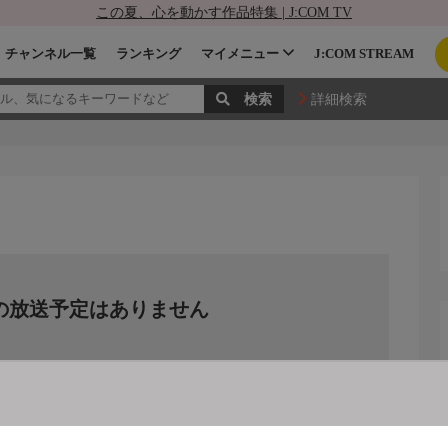
この夏、心を動かす作品特集 | J:COM TV
チャンネル一覧
ランキング
マイメニュー
J:COM STREAM
詳細検索
の放送予定はありません