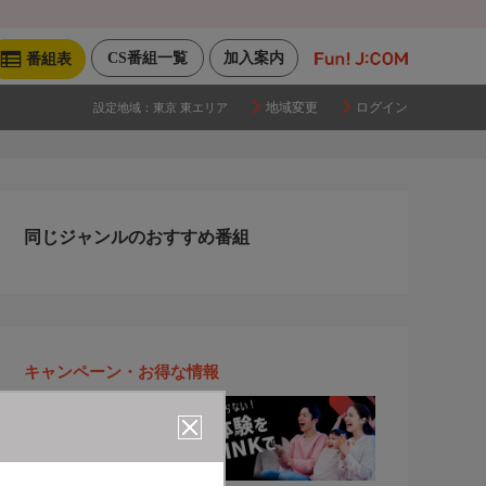
CS番組一覧
加入案内
番組表
地域変更
ログイン
設定地域：
東京 東エリア
同じジャンルのおすすめ番組
キャンペーン・お得な情報