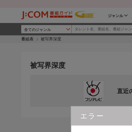
ジャンル
番組表
被写界深度
被写界深度
直近
エラー