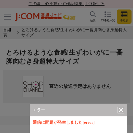
この夏、心を動かす作品特集 | J:COM TV
検索
CS番組一覧
番組表
番組
とろけるような食感!生ずわいがに一番脚肉むき身超特大
表
サイズ
とろけるような食感!生ずわいがに一番
脚肉むき身超特大サイズ
直近の放送予定はありません
エラー
通信に問題が発生しました[error]