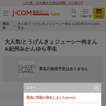
この夏、心を動かす作品特集 | J:COM TV
検索
CS番組一覧
番組表
番組
大人気!とうげんきょジューシー肉まん&紀州みかんゆら
表
早生
大人気!とうげんきょジューシー肉まん
&紀州みかんゆら早生
直近の放送予定はありません
エラー
通信に問題が発生しました[error]