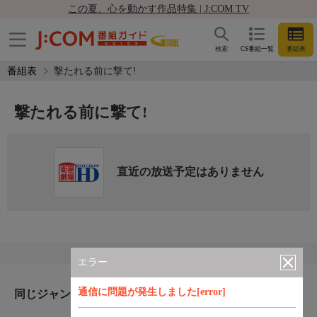
この夏、心を動かす作品特集 | J:COM TV
検索
CS番組一覧
番組表
番組表
撃たれる前に撃て!
撃たれる前に撃て!
直近の放送予定はありません
エラー
通信に問題が発生しました[error]
同じジャンルのおすすめ番組