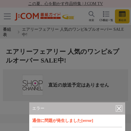
この夏、心を動かす作品特集 | J:COM TV
検索
CS番組一覧
番組表
番組
エアリーフェアリー 人気のワンピ&プルオーバー SALE
表
中!
エアリーフェアリー 人気のワンピ&プ
ルオーバー SALE中!
直近の放送予定はありません
エラー
通信に問題が発生しました[error]