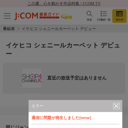
この夏、心を動かす作品特集 | J:COM TV
検索
CS番組一覧
番組表
番組表
イケヒコ シェニールカーペット デビュー
イケヒコ シェニールカーペット デビュ
ー
直近の放送予定はありません
エラー
通信に問題が発生しました[error]
同じジャンルのおすすめ番組