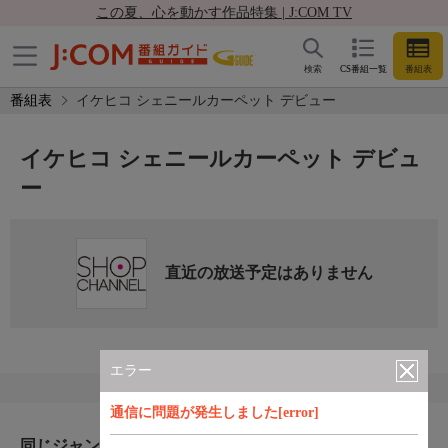
この夏、心を動かす作品特集 | J:COM TV
検索
CS番組一覧
番組表
番組表
イケヒコ シェニールカーペット デビュー
イケヒコ シェニールカーペット デビュ
ー
直近の放送予定はありません
エラー
通信に問題が発生しました[error]
同じジャンルのおすすめ番組