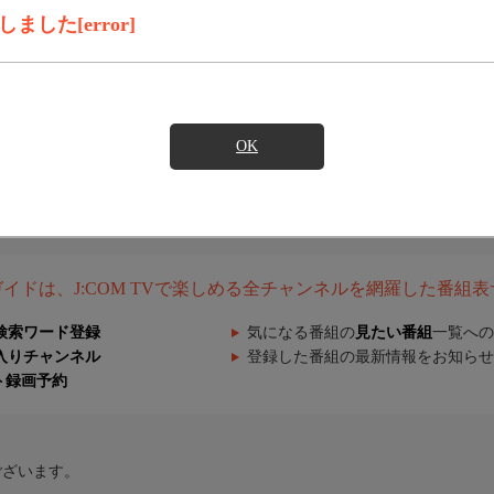
した[error]
OK
組ガイドは、J:COM TVで楽しめる全チャンネルを網羅した番組
検索ワード登録
気になる番組の
見たい番組
一覧への
入りチャンネル
登録した番組の最新情報をお知らせ
ト録画予約
ございます。