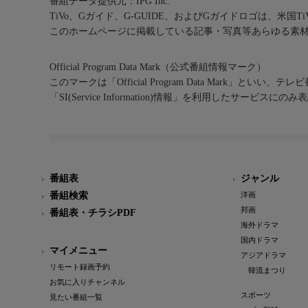
番組データ提供元：IPG Inc.
TiVo、Gガイド、G-GUIDE、およびGガイドロゴは、米国T
このホームページに掲載している記事・写真等あらゆる素
Official Program Data Mark（公式番組情報マーク）
このマークは「Official Program Data Mark」といい
「SI(Service Information)情報」を利用したサービ
番組表
ジャンル
番組検索
洋画
邦画
番組表・チラシPDF
海外ドラマ
国内ドラマ
マイメニュー
アジアドラマ
リモート録画予約
韓流まつり
お気に入りチャンネル
スポーツ
見たい番組一覧