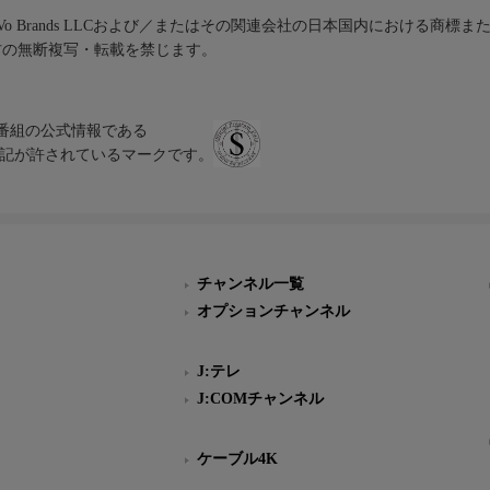
iVo Brands LLCおよび／またはその関連会社の日本国内における商標
材の無断複写・転載を禁じます。
、テレビ番組の公式情報である
スにのみ表記が許されているマークです。
チャンネル一覧
オプションチャンネル
J:テレ
J:COMチャンネル
ケーブル4K