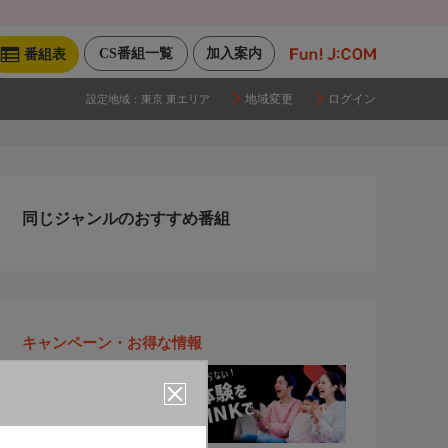
CS番組一覧
加入案内
番組表
地域変更
ログイン
設定地域：
東京 東エリア
同じジャンルのおすすめ番組
キャンペーン・お得な情報