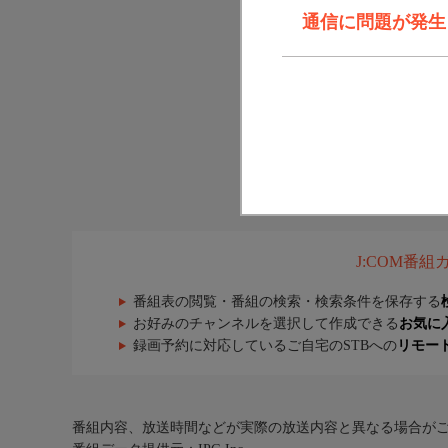
通信に問題が発生しま
J:COM番
番組表の閲覧・番組の検索・検索条件を保存する
お好みのチャンネルを選択して作成できる
お気に
録画予約に対応しているご自宅のSTBへの
リモー
番組内容、放送時間などが実際の放送内容と異なる場合が