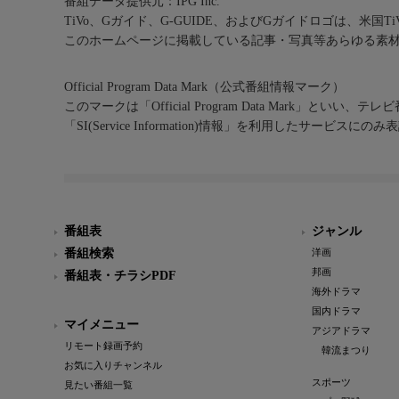
番組データ提供元：IPG Inc.
TiVo、Gガイド、G-GUIDE、およびGガイドロゴは、米国T
このホームページに掲載している記事・写真等あらゆる素
Official Program Data Mark（公式番組情報マーク）
このマークは「Official Program Data Mark」といい
「SI(Service Information)情報」を利用したサービ
番組表
ジャンル
番組検索
洋画
邦画
番組表・チラシPDF
海外ドラマ
国内ドラマ
マイメニュー
アジアドラマ
リモート録画予約
韓流まつり
お気に入りチャンネル
スポーツ
見たい番組一覧