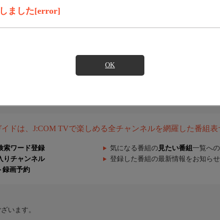
した[error]
OK
組ガイドは、J:COM TVで楽しめる全チャンネルを網羅した番組
検索ワード登録
気になる番組の
見たい番組
一覧への
入りチャンネル
登録した番組の最新情報をお知らせ
ト録画予約
ございます。