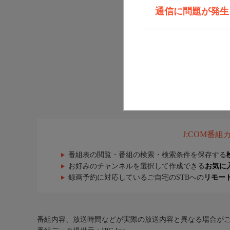
通信に問題が発生しま
J:COM番
番組表の閲覧・番組の検索・検索条件を保存する
お好みのチャンネルを選択して作成できる
お気に
録画予約に対応しているご自宅のSTBへの
リモー
番組内容、放送時間などが実際の放送内容と異なる場合が