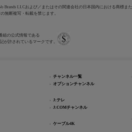
iVo Brands LLCおよび／またはその関連会社の日本国内における商標
材の無断複写・転載を禁じます。
、テレビ番組の公式情報である
スにのみ表記が許されているマークです。
チャンネル一覧
オプションチャンネル
J:テレ
J:COMチャンネル
ケーブル4K