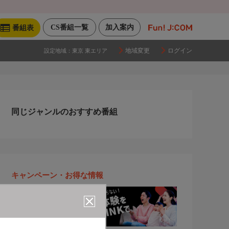
CS番組一覧
加入案内
番組表
地域変更
ログイン
設定地域：
東京 東エリア
同じジャンルのおすすめ番組
キャンペーン・お得な情報