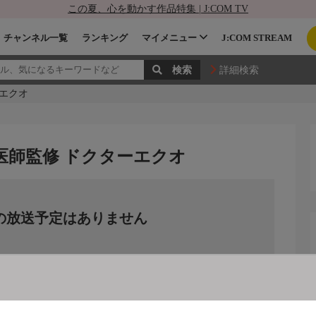
この夏、心を動かす作品特集 | J:COM TV
チャンネル一覧
ランキング
マイメニュー
J:COM STREAM
詳細検索
ーエクオ
医師監修 ドクターエクオ
の放送予定はありません