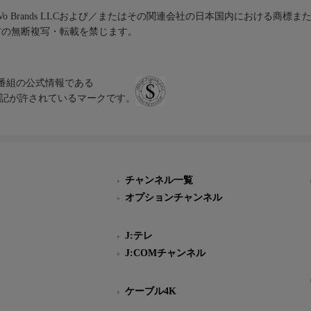
iVo Brands LLCおよび／またはその関連会社の日本国内における商標
材の無断複写・転載を禁じます。
、テレビ番組の公式情報である
スにのみ表記が許されているマークです。
チャンネル一覧
オプションチャンネル
J:テレ
J:COMチャンネル
ケーブル4K