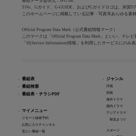
番組データ提供元：IPG Inc.
TiVo、Gガイド、G-GUIDE、およびGガイドロゴは、米国T
このホームページに掲載している記事・写真等あらゆる素
Official Program Data Mark（公式番組情報マーク）
このマークは「Official Program Data Mark」といい
「SI(Service Information)情報」を利用したサービ
番組表
ジャンル
番組検索
洋画
邦画
番組表・チラシPDF
海外ドラマ
国内ドラマ
マイメニュー
アジアドラマ
リモート録画予約
韓流まつり
お気に入りチャンネル
スポーツ
見たい番組一覧