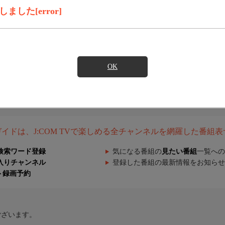
した[error]
OK
組ガイドは、J:COM TVで楽しめる全チャンネルを網羅した番組
検索ワード登録
気になる番組の
見たい番組
一覧への
入りチャンネル
登録した番組の最新情報をお知らせ
ト録画予約
ございます。