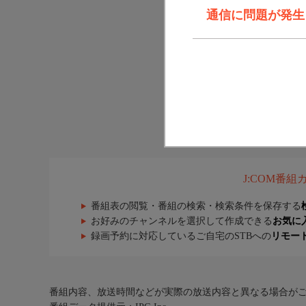
通信に問題が発生しま
J:COM番
番組表の閲覧・番組の検索・検索条件を保存する
お好みのチャンネルを選択して作成できる
お気に
録画予約に対応しているご自宅のSTBへの
リモー
番組内容、放送時間などが実際の放送内容と異なる場合が