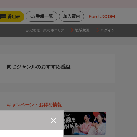
CS番組一覧
加入案内
番組表
地域変更
ログイン
設定地域：
東京 東エリア
同じジャンルのおすすめ番組
キャンペーン・お得な情報