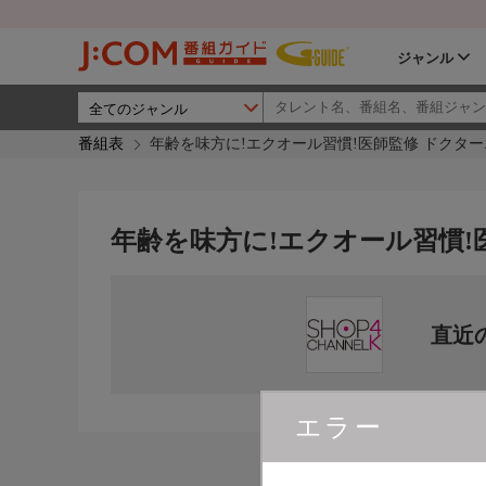
ジャンル
番組表
年齢を味方に!エクオール習慣!医師監修 ドクタ
年齢を味方に!エクオール習慣!
直近
エラー