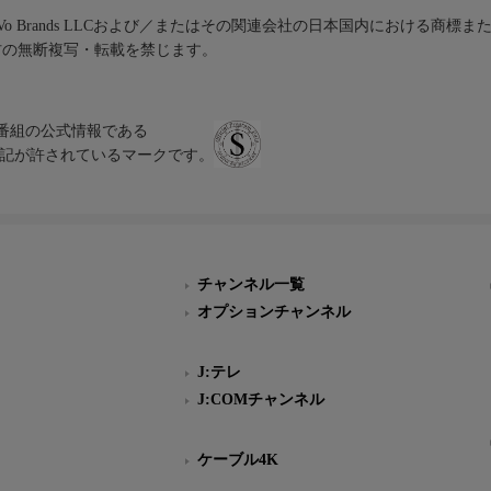
iVo Brands LLCおよび／またはその関連会社の日本国内における商標
材の無断複写・転載を禁じます。
、テレビ番組の公式情報である
スにのみ表記が許されているマークです。
チャンネル一覧
オプションチャンネル
J:テレ
J:COMチャンネル
ケーブル4K