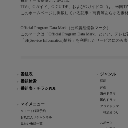
番組データ提供元：IPG Inc.
TiVo、Gガイド、G-GUIDE、およびGガイドロゴは、米国T
このホームページに掲載している記事・写真等あらゆる素
Official Program Data Mark（公式番組情報マーク）
このマークは「Official Program Data Mark」といい
「SI(Service Information)情報」を利用したサービ
番組表
ジャンル
番組検索
洋画
邦画
番組表・チラシPDF
海外ドラマ
国内ドラマ
マイメニュー
アジアドラマ
リモート録画予約
韓流まつり
お気に入りチャンネル
スポーツ
見たい番組一覧