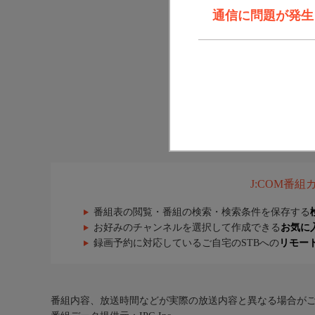
通信に問題が発生しま
J:COM番
番組表の閲覧・番組の検索・検索条件を保存する
お好みのチャンネルを選択して作成できる
お気に
録画予約に対応しているご自宅のSTBへの
リモー
番組内容、放送時間などが実際の放送内容と異なる場合が