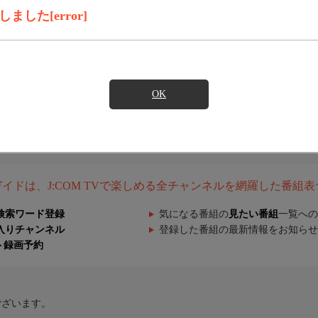
した[error]
OK
組ガイドは、J:COM TVで楽しめる全チャンネルを網羅した番組
検索ワード登録
気になる番組の
見たい番組
一覧への
入りチャンネル
登録した番組の最新情報をお知らせ
ト録画予約
ございます。