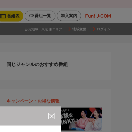
CS番組一覧
加入案内
番組表
地域変更
ログイン
設定地域：
東京 東エリア
同じジャンルのおすすめ番組
キャンペーン・お得な情報