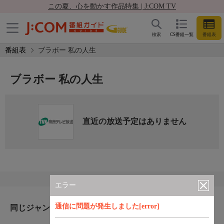
この夏、心を動かす作品特集 | J:COM TV
検索
CS番組一覧
番組表
番組表
ブラボー 私の人生
ブラボー 私の人生
直近の放送予定はありません
エラー
通信に問題が発生しました[error]
同じジャンルのおすすめ番組