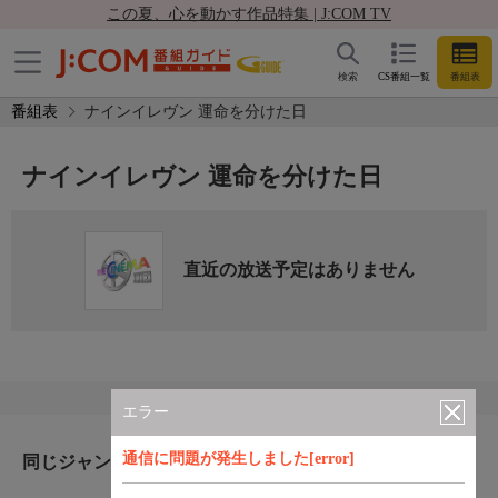
この夏、心を動かす作品特集 | J:COM TV
検索
CS番組一覧
番組表
番組表
ナインイレヴン 運命を分けた日
ナインイレヴン 運命を分けた日
直近の放送予定はありません
エラー
通信に問題が発生しました[error]
同じジャンルのおすすめ番組