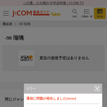
この夏、心を動かす作品特集 | J:COM TV
検索
CS番組一覧
番組表
番組表
-98 瑠璃
-98 瑠璃
直近の放送予定はありません
エラー
通信に問題が発生しました[error]
同じジャンルのおすすめ番組