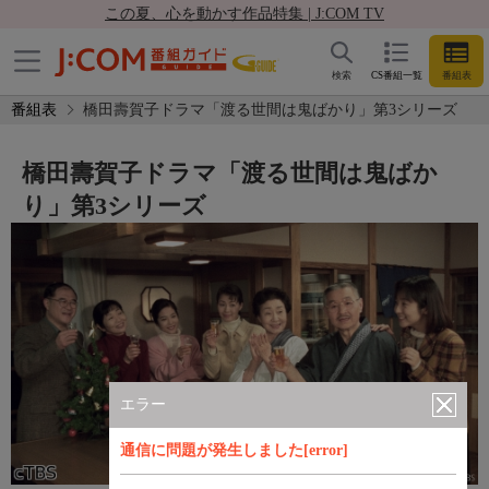
この夏、心を動かす作品特集 | J:COM TV
検索
CS番組一覧
番組表
番組表
橋田壽賀子ドラマ「渡る世間は鬼ばかり」第3シリーズ
橋田壽賀子ドラマ「渡る世間は鬼ばか
り」第3シリーズ
エラー
通信に問題が発生しました[error]