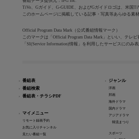
番組データ提供元：IPG Inc.
TiVo、Gガイド、G-GUIDE、およびGガイドロゴは、米国T
このホームページに掲載している記事・写真等あらゆる素
Official Program Data Mark（公式番組情報マーク）
このマークは「Official Program Data Mark」といい
「SI(Service Information)情報」を利用したサービ
番組表
ジャンル
番組検索
洋画
邦画
番組表・チラシPDF
海外ドラマ
国内ドラマ
マイメニュー
アジアドラマ
リモート録画予約
韓流まつり
お気に入りチャンネル
スポーツ
見たい番組一覧