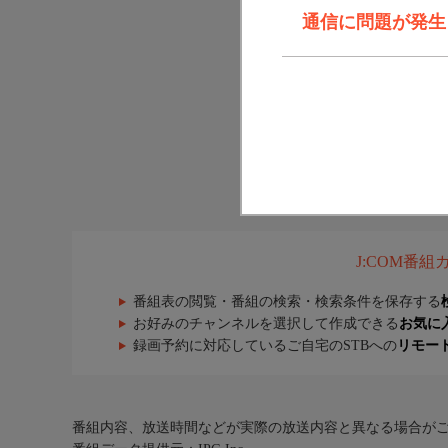
通信に問題が発生しま
J:COM番
番組表の閲覧・番組の検索・検索条件を保存する
お好みのチャンネルを選択して作成できる
お気に
録画予約に対応しているご自宅のSTBへの
リモー
番組内容、放送時間などが実際の放送内容と異なる場合が