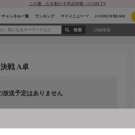
この夏、心を動かす作品特集 | J:COM TV
チャンネル一覧
ランキング
マイメニュー
J:COM STREAM
詳細検索
決戦 A卓
の放送予定はありません