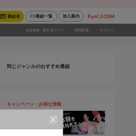
CS番組一覧
加入案内
番組表
地域変更
ログイン
設定地域：
東京 東エリア
同じジャンルのおすすめ番組
キャンペーン・お得な情報