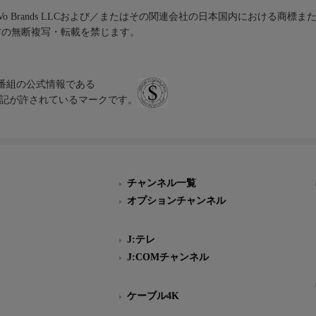
iVo Brands LLCおよび／またはその関連会社の日本国内における商標
材の無断複写・転載を禁じます。
、テレビ番組の公式情報である
スにのみ表記が許されているマークです。
チャンネル一覧
オプションチャンネル
J:テレ
J:COMチャンネル
ケーブル4K