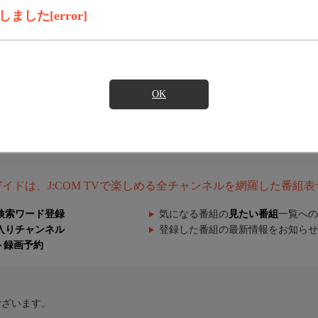
した[error]
OK
組ガイドは、J:COM TVで楽しめる全チャンネルを網羅した番組
検索ワード登録
気になる番組の
見たい番組
一覧への
入りチャンネル
登録した番組の最新情報をお知らせ
ト録画予約
ございます。