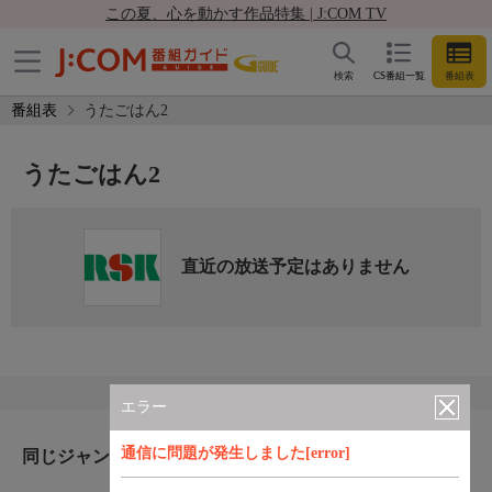
この夏、心を動かす作品特集 | J:COM TV
検索
CS番組一覧
番組表
番組表
うたごはん2
うたごはん2
直近の放送予定はありません
エラー
通信に問題が発生しました[error]
同じジャンルのおすすめ番組