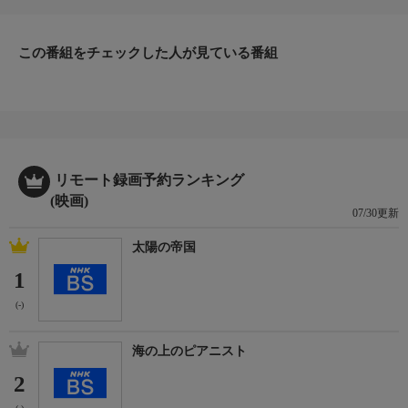
出演／関連情報
(2023年 デンマーク／スウェーデン／ドイツ)
【原題】Bastarden
この番組をチェックした人が見ている番組
【監督】ニコライ・アーセル
【脚本】ニコライ・アーセル、アナス・トマス・イェンセン
【出演】マッツ・ミケルセン、アマンダ・コリン、シモン・ベン
ネビヤウ、メリーナ・ハーグベリ、グスタフ・リンド
リモート録画予約ランキング
(映画)
07/30更新
太陽の帝国
1
(-)
海の上のピアニスト
2