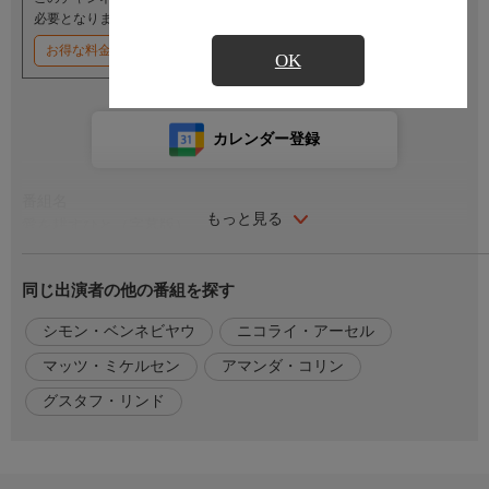
必要となります。
お得な料金割引キャンペーン実施中
OK
カレンダー登録
番組名
もっと見る
愛を耕すひと（字幕版）
番組内容
同じ出演者の他の番組を探す
１８世紀のデンマーク。北部のユトランド半島は農業ができない
土地と考えられていたが、元ドイツ軍のケーレンはここを開拓で
シモン・ベンネビヤウ
ニコライ・アーセル
きれば貴族の称号を受けられると考え、開拓に取り組む。だが現
マッツ・ミケルセン
アマンダ・コリン
地の残忍な有力者デ・シンケルは自身の領地に固執し、ケーレン
に対して圧力をかけ始める。ケーレンは使用人の女性アン・バー
グスタフ・リンド
バラや家族に捨てられた少女アンマイ・ムスと力を合わせて開拓
に挑み続けるが、デ・シンケルはケーレンを許せず……。