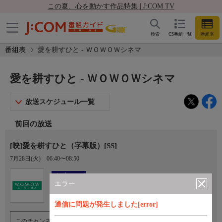
この夏、心を動かす作品特集 | J:COM TV
検索
CS番組一覧
番組表
番組表
愛を耕すひと - ＷＯＷＯＷシネマ
愛を耕すひと - ＷＯＷＯＷシネマ
放送スケジュール一覧
前回の放送
[映]愛を耕すひと（字幕版）[SS]
7月28日(火)
06:40〜08:50
Ch.193
オプション
ＷＯＷＯＷシネマ
エラー
通信に問題が発生しました[error]
このチャンネルのご視聴には、オプションチャンネル(有料)のご契約が