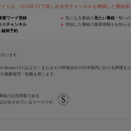
組ガイドは、J:COM TVで楽しめる全チャンネルを網羅した番組
検索ワード登録
気になる番組の
見たい番組
一覧への
入りチャンネル
登録した番組の最新情報をお知らせ
ト録画予約
ございます。
iVo Brands LLCおよび／またはその関連会社の日本国内における商標
材の無断複写・転載を禁じます。
、テレビ番組の公式情報である
スにのみ表記が許されているマークです。