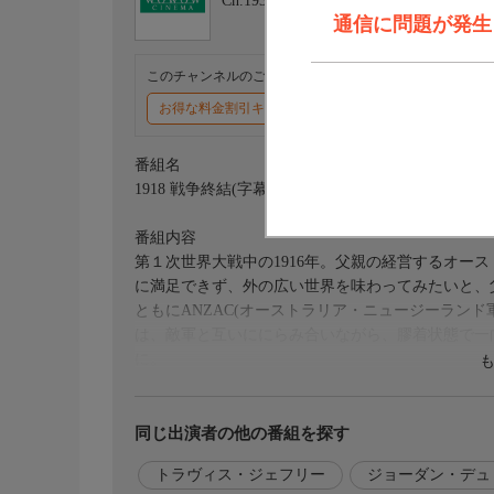
Ch.193
ＷＯＷＯＷシネマ
通信に問題が発生しま
このチャンネルのご視聴には、オプションチャンネル(有料
お得な料金割引キャンペーン実施中
番組名
1918 戦争終結(字幕版)
番組内容
第１次世界大戦中の1916年。父親の経営するオー
に満足できず、外の広い世界を味わってみたいと、
ともにANZAC(オーストラリア・ニュージーラン
は、敵軍と互いににらみ合いながら、膠着状態で一
に。
出演／関連情報
(2024年 オーストラリア)
同じ出演者の他の番組を探す
【原題】Before Dawn
トラヴィス・ジェフリー
ジョーダン・デュ
【監督】ジョードン・プリンス＝ライト