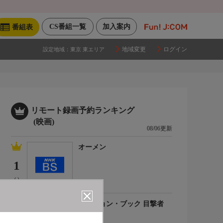
CS番組一覧
加入案内
番組表
地域変更
ログイン
設定地域：
東京 東エリア
リモート録画予約ランキング
(映画)
08/06更新
オーメン
1
(-)
刑事ジョン・ブック 目撃者
2