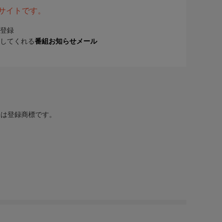
表サイトです。
登録
してくれる
番組お知らせメール
または登録商標です。