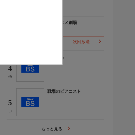
(-)
日曜アニメ劇場
3
次回放送
(10)
ドリーム
4
(8)
戦場のピアニスト
5
(-)
もっと見る