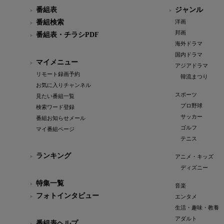
番組表
ジャンル
番組検索
洋画
邦画
番組表・チラシPDF
海外ドラマ
国内ドラマ
マイメニュー
アジアドラマ
リモート録画予約
韓流まつり
お気に入りチャンネル
スポーツ
見たい番組一覧
プロ野球
検索ワード登録
サッカー
番組お知らせメール
ゴルフ
マイ番組ページ
テニス
ランキング
アニメ・キッズ
ディズニー
特集一覧
音楽
フォトインタビュー
エンタメ
生活・趣味・教養
アダルト
番組表ヘルプ