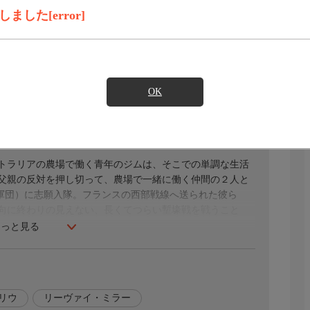
録画予約
見たい
した[error]
)のご契約が必要となります。
OK
ストラリアの農場で働く青年のジムは、そこでの単調な生活
父親の反対を押し切って、農場で一緒に働く仲間の２人と
ド軍団）に志願入隊。フランスの西部戦線へ送られた彼ら
向に終わりの見えない、長くてつらい塹壕戦を戦うこと
もっと見る
リウ
リーヴァイ・ミラー