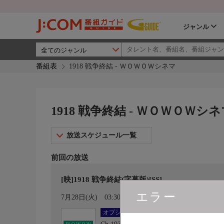
ジャンル
番組表
1918 戦争終結 - ＷＯＷＯＷシネマ
1918 戦争終結 - ＷＯＷＯＷシ
放送スケジュール一覧
前回の放送
[映]1918 戦争終結(字幕版)[SS]
エラー
カレンダー登録
7月28日(火)
03:30〜05:15
オプション