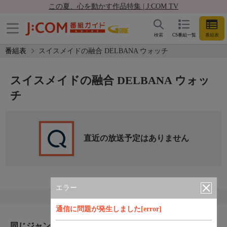
この夏、心を動かす作品特集 | J:COM TV
検索
CS番組一覧
番組表
番組表
スイスメイドの融合 DELBANA ウォッチ
スイスメイドの融合 DELBANA ウォッ
チ
直近の放送予定はありません
エラー
通信に問題が発生しました[error]
同じジャンルのおすすめ番組