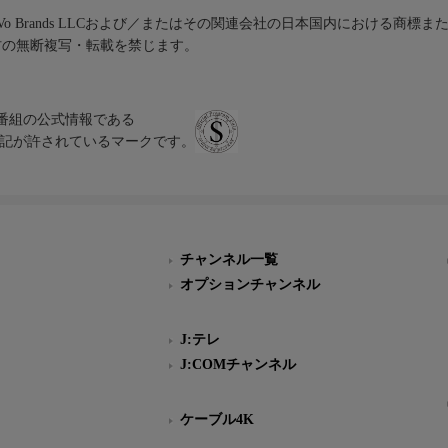
iVo Brands LLCおよび／またはその関連会社の日本国内における商標
材の無断複写・転載を禁じます。
、テレビ番組の公式情報である
スにのみ表記が許されているマークです。
チャンネル一覧
オプションチャンネル
J:テレ
J:COMチャンネル
ケーブル4K