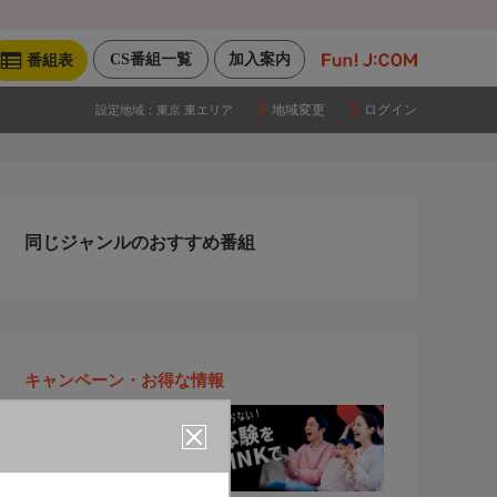
CS番組一覧
加入案内
番組表
地域変更
ログイン
設定地域：
東京 東エリア
同じジャンルのおすすめ番組
キャンペーン・お得な情報