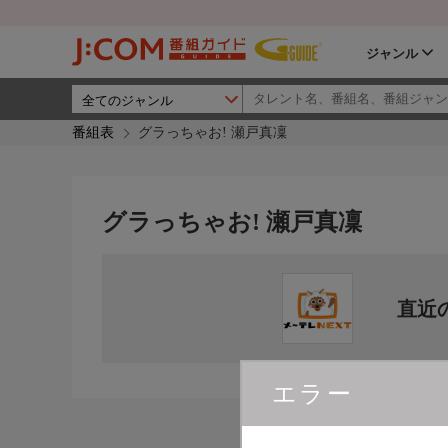
ジャンル
番組表
グラっちゃお! 瀬戸真凜
グラっちゃお! 瀬戸真凜
直近
エラー