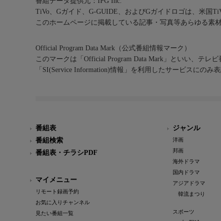
番組データ提供元：IPG Inc.
TiVo、Gガイド、G-GUIDE、およびGガイドロゴは、米国T
このホームページに掲載している記事・写真等あらゆる素
Official Program Data Mark（公式番組情報マーク）
このマークは「Official Program Data Mark」といい
「SI(Service Information)情報」を利用したサービ
番組表
ジャンル
番組検索
洋画
邦画
番組表・チラシPDF
海外ドラマ
国内ドラマ
マイメニュー
アジアドラマ
リモート録画予約
韓流まつり
お気に入りチャンネル
スポーツ
見たい番組一覧