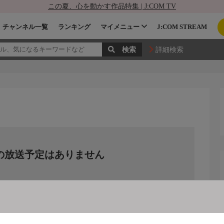
この夏、心を動かす作品特集 | J:COM TV
チャンネル一覧
ランキング
マイメニュー
J:COM STREAM
詳細検索
の放送予定はありません