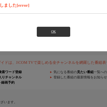
した[error]
OK
組ガイドは、J:COM TVで楽しめる全チャンネルを網羅した番組
検索ワード登録
気になる番組の
見たい番組
一覧への
入りチャンネル
登録した番組の最新情報をお知らせ
ト録画予約
ございます。