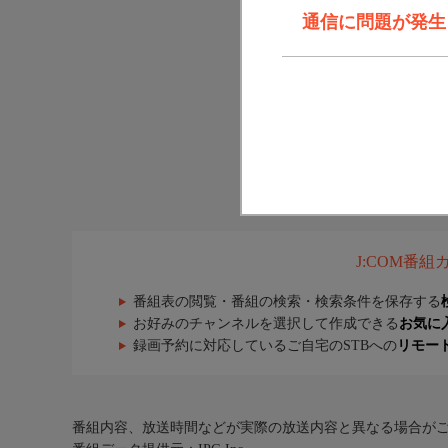
通信に問題が発生しま
J:COM番
番組表の閲覧・番組の検索・検索条件を保存する
お好みのチャンネルを選択して作成できる
お気に
録画予約に対応しているご自宅のSTBへの
リモー
番組内容、放送時間などが実際の放送内容と異なる場合が