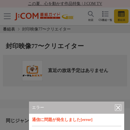
この夏、心を動かす作品特集 | J:COM TV
検索
CS番組一覧
番組表
番組表
封印映像77〜クリエイター
封印映像77〜クリエイター
直近の放送予定はありません
エラー
通信に問題が発生しました[error]
同じジャンルのおすすめ番組