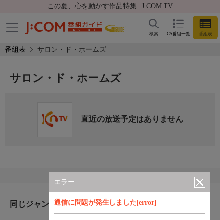
この夏、心を動かす作品特集 | J:COM TV
検索
CS番組一覧
番組表
番組表
サロン・ド・ホームズ
サロン・ド・ホームズ
直近の放送予定はありません
エラー
通信に問題が発生しました[error]
同じジャンルのおすすめ番組