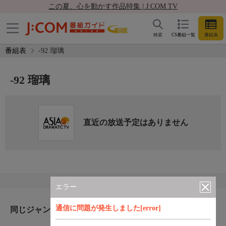
この夏、心を動かす作品特集 | J:COM TV
検索
CS番組一覧
番組表
番組表
-92 瑠璃
-92 瑠璃
直近の放送予定はありません
エラー
通信に問題が発生しました[error]
同じジャンルのおすすめ番組