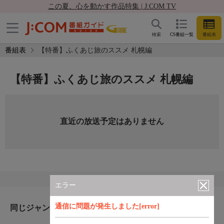
この夏、心を動かす作品特集 | J:COM TV
検索
CS番組一覧
番組表
番組表
【特番】ふくあじ旅のススメ 札幌編
【特番】ふくあじ旅のススメ 札幌編
直近の放送予定はありません
エラー
通信に問題が発生しました[error]
同じジャンルのおすすめ番組