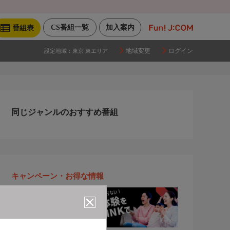
CS番組一覧
加入案内
番組表
地域変更
ログイン
設定地域：
東京 東エリア
同じジャンルのおすすめ番組
キャンペーン・お得な情報