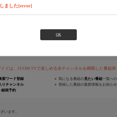
した[error]
OK
組ガイドは、J:COM TVで楽しめる全チャンネルを網羅した番組
検索ワード登録
気になる番組の
見たい番組
一覧への
入りチャンネル
登録した番組の最新情報をお知らせ
ト録画予約
ございます。