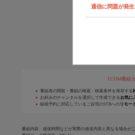
通信に問題が発生しま
J:COM番
番組表の閲覧・番組の検索・検索条件を保存する
お好みのチャンネルを選択して作成できる
お気に
録画予約に対応しているご自宅のSTBへの
リモー
番組内容、放送時間などが実際の放送内容と異なる場合が