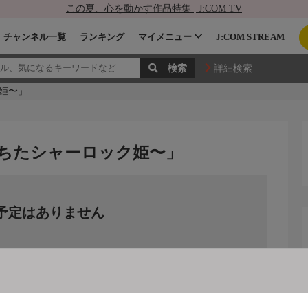
この夏、心を動かす作品特集 | J:COM TV
チャンネル一覧
ランキング
マイメニュー
J:COM STREAM
詳細検索
姫〜」
ちたシャーロック姫〜」
予定はありません