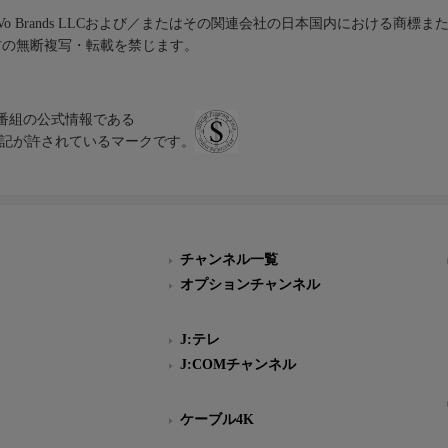
iVo Brands LLCおよび／またはその関連会社の日本国内における商標
材の無断複写・転載を禁じます。
、テレビ番組の公式情報である
スにのみ表記が許されているマークです。
チャンネル一覧
オプションチャンネル
J:テレ
J:COMチャンネル
ケーブル4K