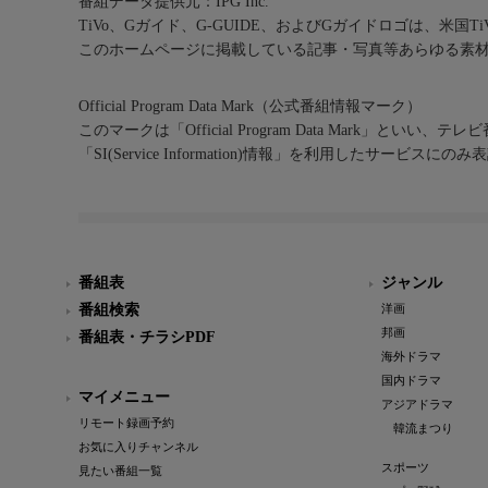
番組データ提供元：IPG Inc.
TiVo、Gガイド、G-GUIDE、およびGガイドロゴは、米国T
このホームページに掲載している記事・写真等あらゆる素
Official Program Data Mark（公式番組情報マーク）
このマークは「Official Program Data Mark」といい
「SI(Service Information)情報」を利用したサービ
番組表
ジャンル
番組検索
洋画
邦画
番組表・チラシPDF
海外ドラマ
国内ドラマ
マイメニュー
アジアドラマ
リモート録画予約
韓流まつり
お気に入りチャンネル
スポーツ
見たい番組一覧