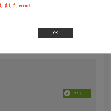
した[error]
OK
見たい