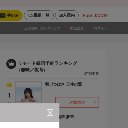
CS番組一覧
加入案内
番組表
地域変更
ログイン
設定地域：
東京 東エリア
リモート録画予約ランキング
(趣味／教育)
07/30更新
羽川つばさ 天使の翼
1
次回放送
(-)
ゆめの凛華 夢華
2