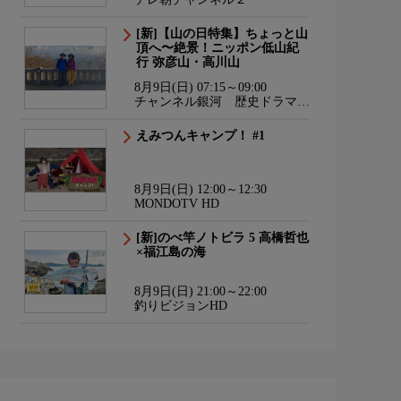
[新]【山の日特集】ちょっと山
頂へ〜絶景！ニッポン低山紀
行 弥彦山・高川山
8月9日(日) 07:15～09:00
チャンネル銀河 歴史ドラマ・
サスペンス・日本のうた
えみつんキャンプ！ #1
8月9日(日) 12:00～12:30
MONDOTV HD
[新]のべ竿ノトビラ 5 高橋哲也
×福江島の海
8月9日(日) 21:00～22:00
釣りビジョンHD