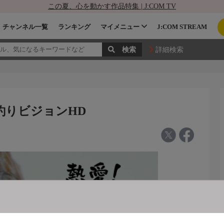
この夏、心を動かす作品特集 | J:COM TV
チャンネル一覧
ランキング
マイメニュー
J:COM STREAM
詳細検索
 釣りビジョンHD