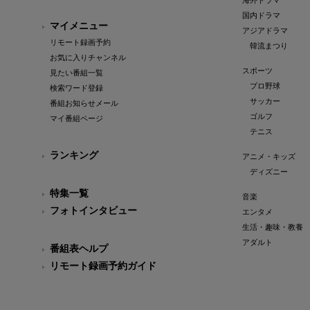
海外ドラマ
国内ドラマ
マイメニュー
アジアドラマ
リモート録画予約
韓流まつり
お気に入りチャンネル
スポーツ
見たい番組一覧
プロ野球
検索ワード登録
サッカー
番組お知らせメール
ゴルフ
マイ番組ページ
テニス
ランキング
アニメ・キッズ
ディズニー
特集一覧
音楽
フォトインタビュー
エンタメ
生活・趣味・教養
アダルト
番組表ヘルプ
リモート録画予約ガイド