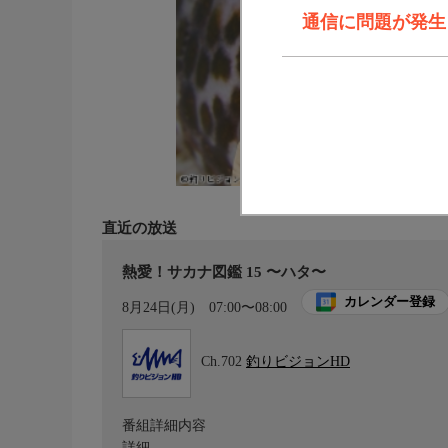
通信に問題が発生しま
直近の放送
熱愛！サカナ図鑑 15 〜ハタ〜
カレンダー登録
8月24日(月)
07:00〜08:00
Ch.702
釣りビジョンHD
番組詳細内容
詳細