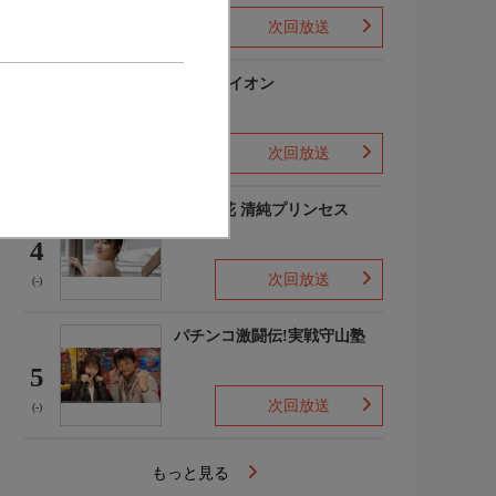
次回放送
(-)
3月のライオン
3
次回放送
(-)
吉田優花 清純プリンセス
4
次回放送
(-)
パチンコ激闘伝!実戦守山塾
5
次回放送
(-)
もっと見る