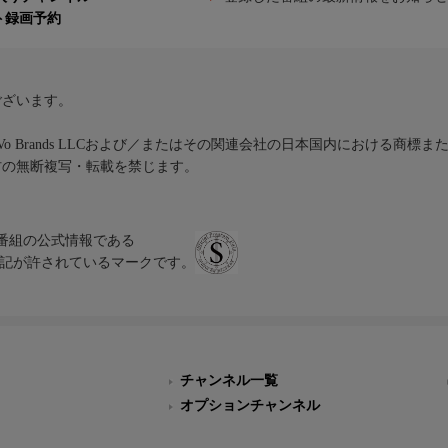
ト録画予約
ございます。
iVo Brands LLCおよび／またはその関連会社の日本国内における商標
材の無断複写・転載を禁じます。
、テレビ番組の公式情報である
スにのみ表記が許されているマークです。
チャンネル一覧
オプションチャンネル