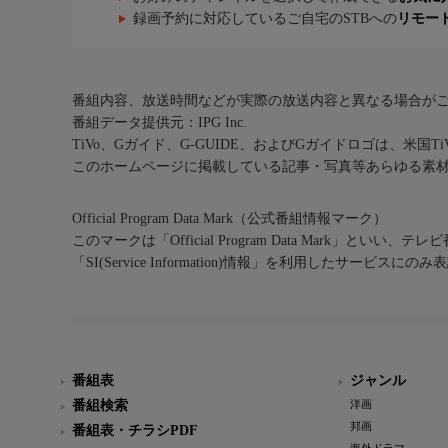
録画予約に対応しているご自宅のSTBへの
リモー
番組内容、放送時間などが実際の放送内容と異なる場合が
番組データ提供元：IPG Inc.
TiVo、Gガイド、G-GUIDE、およびGガイドロゴは、米国T
このホームページに掲載している記事・写真等あらゆる素
Official Program Data Mark（公式番組情報マーク）
このマークは「Official Program Data Mark」といい
「SI(Service Information)情報」を利用したサービ
番組表
ジャンル
番組検索
洋画
邦画
番組表・チラシPDF