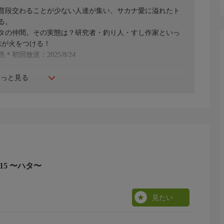
普段交わることが少ない人達が集い、サカナ愛に溢れたト
る。
タの仲間。その実態は？研究者・釣り人・すし作家といっ
志が火をつける！
回放送：2025/8/24
もっと見る
15 〜ハタ〜
見たい