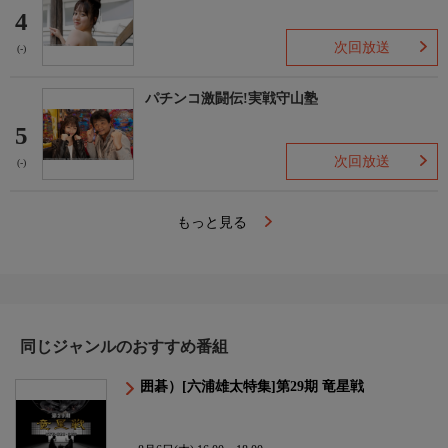
4
次回放送
(-)
パチンコ激闘伝!実戦守山塾
5
次回放送
(-)
もっと見る
同じジャンルのおすすめ番組
囲碁）[六浦雄太特集]第29期 竜星戦