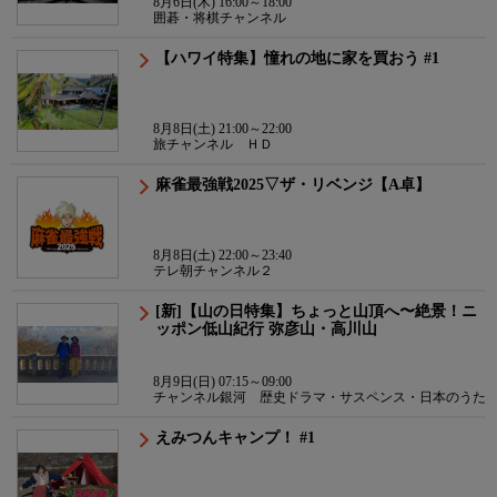
8月6日(木) 16:00～18:00
囲碁・将棋チャンネル
【ハワイ特集】憧れの地に家を買おう #1
8月8日(土) 21:00～22:00
旅チャンネル ＨＤ
麻雀最強戦2025▽ザ・リベンジ【A卓】
8月8日(土) 22:00～23:40
テレ朝チャンネル２
[新]【山の日特集】ちょっと山頂へ〜絶景！ニ
ッポン低山紀行 弥彦山・高川山
8月9日(日) 07:15～09:00
チャンネル銀河 歴史ドラマ・サスペンス・日本のうた
えみつんキャンプ！ #1