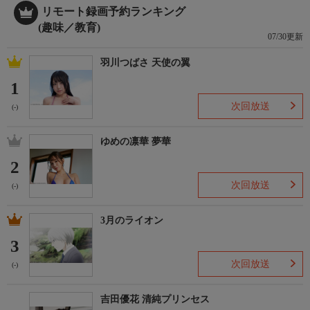
リモート録画予約ランキング
(趣味／教育)
07/30更新
羽川つばさ 天使の翼
1
次回放送
(-)
ゆめの凛華 夢華
2
次回放送
(-)
3月のライオン
3
次回放送
(-)
吉田優花 清純プリンセス