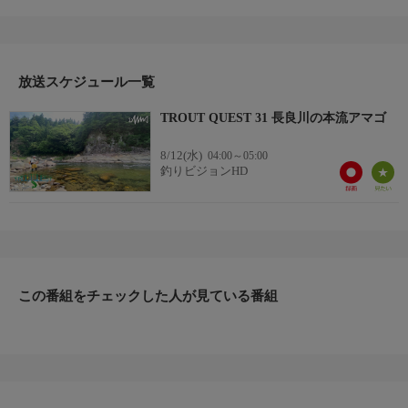
ーゲームを楽しむ『TROUT QUEST』。今回は木曽三川のひとつ
岐阜県長良川を舞台に本流アマゴに挑む。
ダイナミックな渓相と大物の気配、そして、掛けたときの圧倒
的なパワーは本流ならでは。厳しいことは承知の上で挑む、夏の
本流釣行。どんなドラマが待っているのだろうか。＊出演者：吉
放送スケジュール一覧
田和展＊初回放送：2025/8/23
TROUT QUEST 31 長良川の本流アマゴ
8/12(水)
04:00～05:00
釣りビジョンHD
この番組をチェックした人が見ている番組