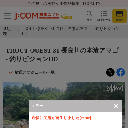
この夏、心を動かす作品特集 | J:COM TV
検索
CS番組一覧
番組表
番組
TROUT QUEST 31 長良川の本流アマゴ - 釣りビジョン
HD
表
TROUT QUEST 31 長良川の本流アマゴ
- 釣りビジョンHD
放送スケジュール一覧
エラー
通信に問題が発生しました[error]