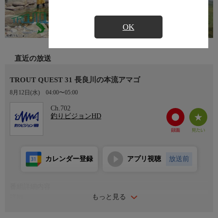
OK
直近の放送
TROUT QUEST 31 長良川の本流アマゴ
8月12日(水)
04:00〜05:00
Ch.702
釣りビジョンHD
カレンダー登録
アプリ視聴
放送前
番組詳細内容
もっと見る
詳細
四季折々の表情を見せるフィールドで、吉田和展がトラウトルア