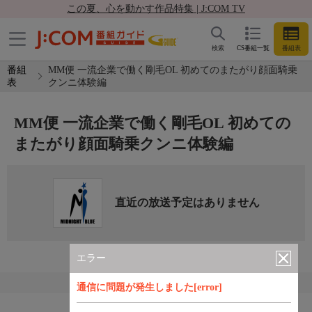
この夏、心を動かす作品特集 | J:COM TV
検索
CS番組一覧
番組表
番組
MM便 一流企業で働く剛毛OL 初めてのまたがり顔面騎乗
表
クンニ体験編
MM便 一流企業で働く剛毛OL 初めての
またがり顔面騎乗クンニ体験編
直近の放送予定はありません
エラー
通信に問題が発生しました[error]